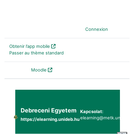
Vous êtes connecté anonymement (
Connexion
)
Obtenir l’app mobile
Passer au thème standard
Fourni par
Moodle
Debreceni Egyetem
Kapcsolat:
elearning@metk.unideb.h
https://elearning.unideb.hu