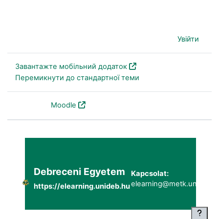
Наразі ви використовуєте гостьовий доступ (
Увійти
)
Завантажте мобільний додаток
Перемикнути до стандартної теми
На основі
Moodle
Debreceni Egyetem
Kapcsolat:
elearning@metk.unideb.h
https://elearning.unideb.hu