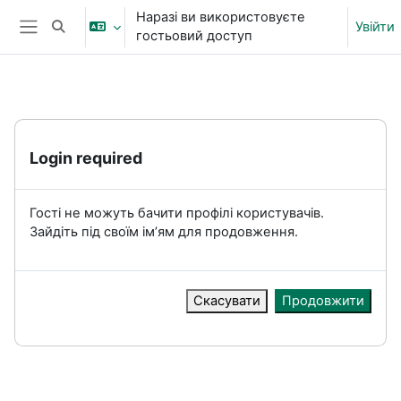
Перейти до головного вмісту
Наразі ви використовуєте
Увійти
Переключити введення пошуку
гостьовий доступ
Бокова панель
Login required
Гості не можуть бачити профілі користувачів.
Зайдіть під своїм ім’ям для продовження.
Скасувати
Продовжити