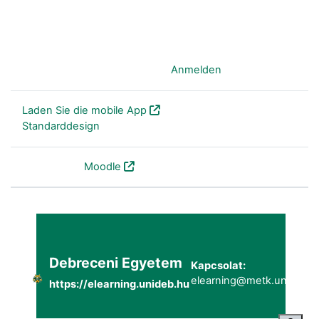
Sie sind als Gast angemeldet (
Anmelden
)
Laden Sie die mobile App
Standarddesign
Powered by
Moodle
Debreceni Egyetem
Kapcsolat:
elearning@metk.unideb.h
https://elearning.unideb.hu