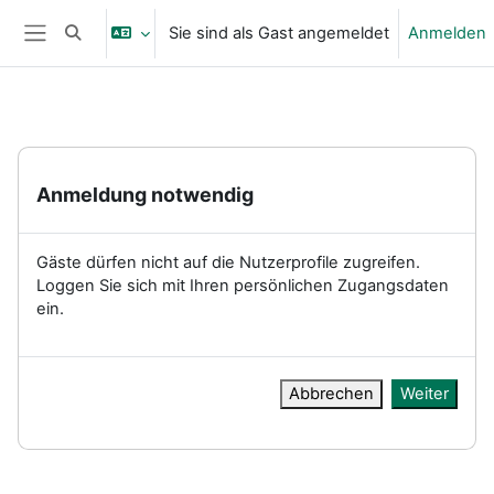
Zum Hauptinhalt
Sie sind als Gast angemeldet
Anmelden
Sucheingabe umschalten
Website-Übersicht
Anmeldung notwendig
Gäste dürfen nicht auf die Nutzerprofile zugreifen.
Loggen Sie sich mit Ihren persönlichen Zugangsdaten
ein.
Abbrechen
Weiter