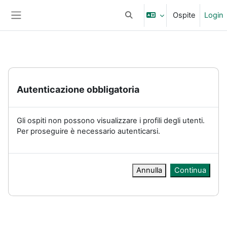
Vai al contenuto principale
Ospite
Login
Attiva/disattiva input di ricerc
Pannello laterale
Autenticazione obbligatoria
Gli ospiti non possono visualizzare i profili degli utenti.
Per proseguire è necessario autenticarsi.
Annulla
Continua