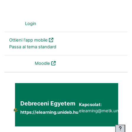
Ospite (
Login
)
Ottieni l'app mobile
Passa al tema standard
Powered by
Moodle
Debreceni Egyetem
Kapcsolat:
elearning@metk.unideb.h
https://elearning.unideb.hu