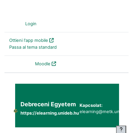
Ospite (
Login
)
Ottieni l'app mobile
Passa al tema standard
Powered by
Moodle
Debreceni Egyetem
Kapcsolat:
elearning@metk.unideb.h
https://elearning.unideb.hu