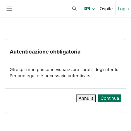
Vai al contenuto principale
Ospite
Login
Attiva/disattiva input di ricerc
Pannello laterale
Autenticazione obbligatoria
Gli ospiti non possono visualizzare i profili degli utenti.
Per proseguire è necessario autenticarsi.
Annulla
Continua