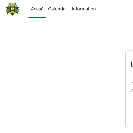
Sari la conţinutul principal
Acasă
Calendar
Information
I
c