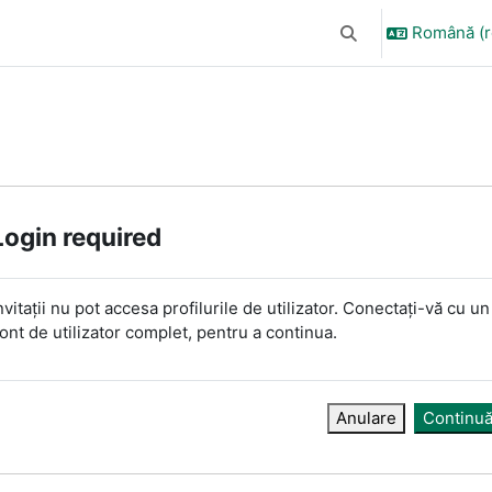
Română ‎(ro
Afișați căutarea
Login required
nvitații nu pot accesa profilurile de utilizator. Conectați-vă cu un
ont de utilizator complet, pentru a continua.
Anulare
Continu