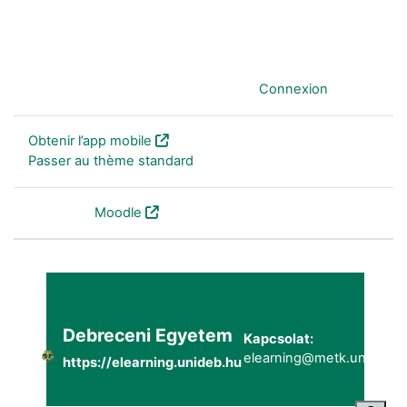
Vous êtes connecté anonymement (
Connexion
)
Obtenir l’app mobile
Passer au thème standard
Fourni par
Moodle
Debreceni Egyetem
Kapcsolat:
elearning@metk.unideb.h
https://elearning.unideb.hu