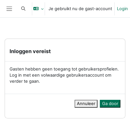
Ga naar hoofdinhoud
Je gebruikt nu de gast-account
Login
Schakel zoek invoer
Zijpaneel
Inloggen vereist
Gasten hebben geen toegang tot gebruikersprofielen.
Log in met een volwaardige gebruikersaccount om
verder te gaan.
Annuleer
Ga door