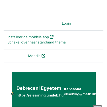
Je gebruikt nu de gast-account (
Login
)
Installeer de mobiele app
Schakel over naar standaard thema
Powered by
Moodle
Debreceni Egyetem
Kapcsolat:
elearning@metk.unideb.h
https://elearning.unideb.hu