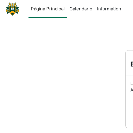
Salta al contenido principal
Página Principal
Calendario
Information
L
A