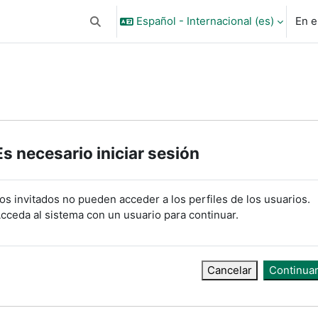
Español - Internacional ‎(es)‎
En e
Selector de búsqueda de entrada
Es necesario iniciar sesión
os invitados no pueden acceder a los perfiles de los usuarios.
cceda al sistema con un usuario para continuar.
Cancelar
Continua