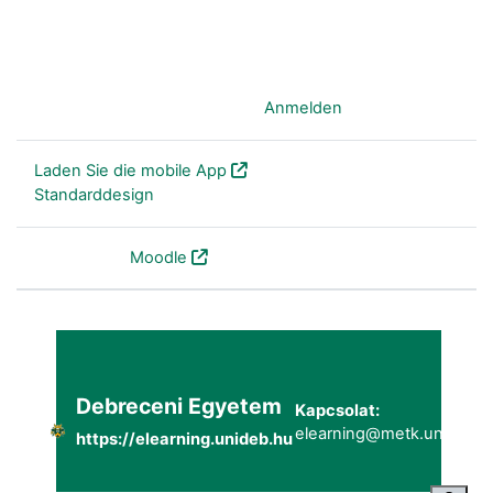
Sie sind als Gast angemeldet (
Anmelden
)
Laden Sie die mobile App
Standarddesign
Powered by
Moodle
Debreceni Egyetem
Kapcsolat:
elearning@metk.unideb.h
https://elearning.unideb.hu