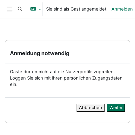
Zum Hauptinhalt
Sie sind als Gast angemeldet
Anmelden
Sucheingabe umschalten
Website-Übersicht
Anmeldung notwendig
Gäste dürfen nicht auf die Nutzerprofile zugreifen.
Loggen Sie sich mit Ihren persönlichen Zugangsdaten
ein.
Abbrechen
Weiter