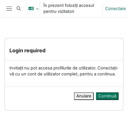
Sari la conţinutul principal
În prezent folosiți accesul
Conectare
Afișați căutarea
pentru vizitatori
Panou lateral
Login required
Invitații nu pot accesa profilurile de utilizator. Conectați-
vă cu un cont de utilizator complet, pentru a continua.
Anulare
Continuă