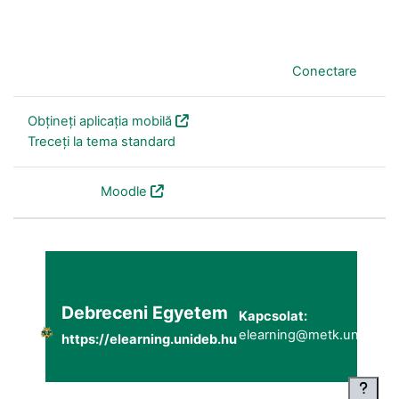
În prezent folosiți accesul pentru vizitatori (
Conectare
)
Obțineți aplicația mobilă
Treceți la tema standard
Furnizat de
Moodle
Debreceni Egyetem
Kapcsolat:
elearning@metk.unideb.h
https://elearning.unideb.hu