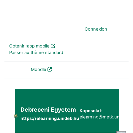
Vous êtes connecté anonymement (
Connexion
)
Obtenir l’app mobile
Passer au thème standard
Fourni par
Moodle
Debreceni Egyetem
Kapcsolat:
elearning@metk.unideb.h
https://elearning.unideb.hu