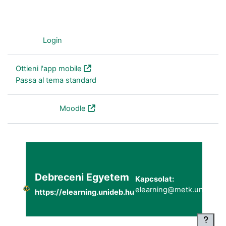
Ospite (
Login
)
Ottieni l'app mobile
Passa al tema standard
Powered by
Moodle
Debreceni Egyetem
Kapcsolat:
elearning@metk.unideb.h
https://elearning.unideb.hu