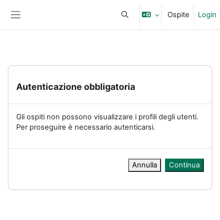
Vai al contenuto principale
Ospite
Login
Attiva/disattiva input di ricerc
Pannello laterale
Autenticazione obbligatoria
Gli ospiti non possono visualizzare i profili degli utenti.
Per proseguire è necessario autenticarsi.
Annulla
Continua