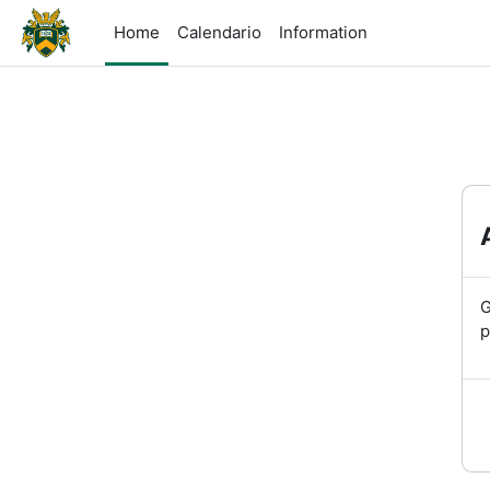
Vai al contenuto principale
Home
Calendario
Information
G
p