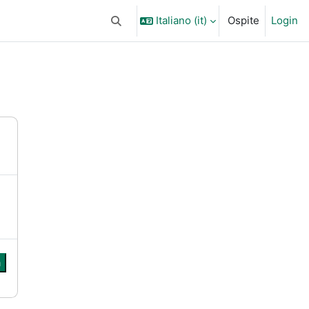
Italiano ‎(it)‎
Ospite
Login
Attiva/disattiva input di ricerca
a