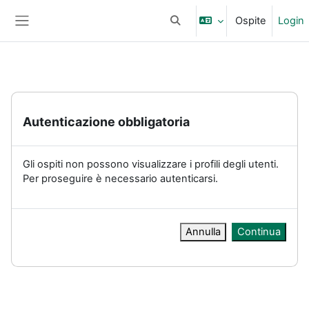
Vai al contenuto principale
Ospite
Login
Attiva/disattiva input di ricerc
Pannello laterale
Autenticazione obbligatoria
Gli ospiti non possono visualizzare i profili degli utenti.
Per proseguire è necessario autenticarsi.
Annulla
Continua