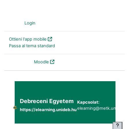
Ospite (
Login
)
Ottieni l'app mobile
Passa al tema standard
Powered by
Moodle
Debreceni Egyetem
Kapcsolat:
elearning@metk.unideb.h
https://elearning.unideb.hu