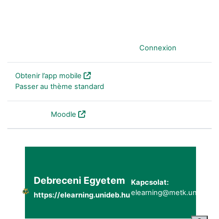
Vous êtes connecté anonymement (
Connexion
)
Obtenir l’app mobile
Passer au thème standard
Fourni par
Moodle
Debreceni Egyetem
Kapcsolat:
elearning@metk.unideb.h
https://elearning.unideb.hu