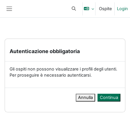
Vai al contenuto principale
Ospite
Login
Attiva/disattiva input di ricerc
Pannello laterale
Autenticazione obbligatoria
Gli ospiti non possono visualizzare i profili degli utenti.
Per proseguire è necessario autenticarsi.
Annulla
Continua