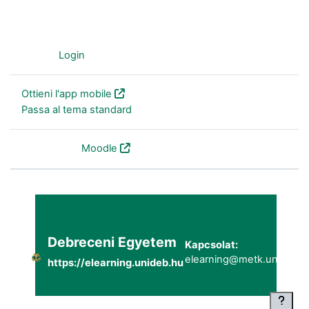
Ospite (
Login
)
Ottieni l'app mobile
Passa al tema standard
Powered by
Moodle
Debreceni Egyetem
Kapcsolat:
elearning@metk.unideb.h
https://elearning.unideb.hu