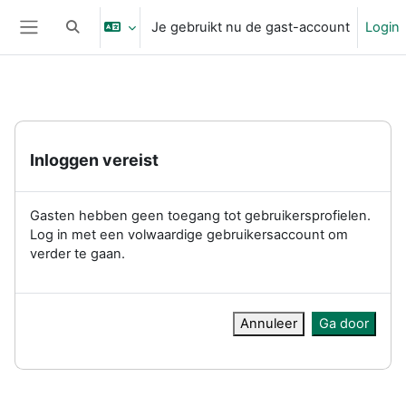
Ga naar hoofdinhoud
Je gebruikt nu de gast-account
Login
Schakel zoek invoer
Zijpaneel
Inloggen vereist
Gasten hebben geen toegang tot gebruikersprofielen.
Log in met een volwaardige gebruikersaccount om
verder te gaan.
Annuleer
Ga door