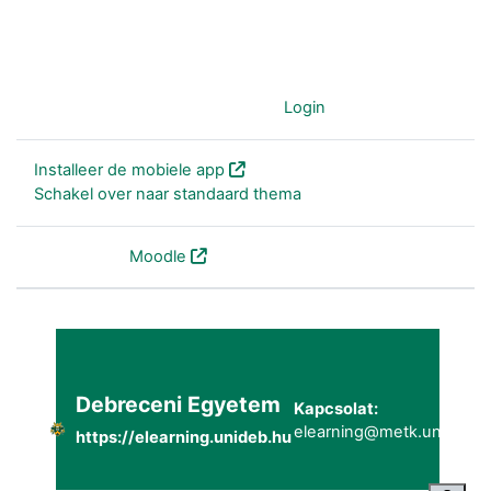
Je gebruikt nu de gast-account (
Login
)
Installeer de mobiele app
Schakel over naar standaard thema
Powered by
Moodle
Debreceni Egyetem
Kapcsolat:
elearning@metk.unideb.h
https://elearning.unideb.hu