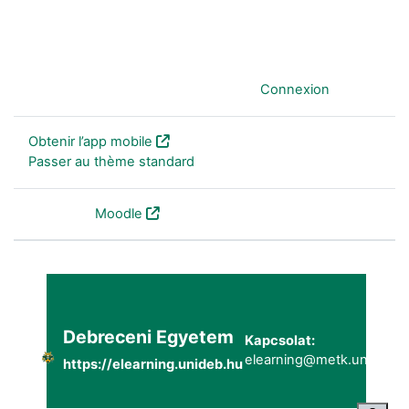
Vous êtes connecté anonymement (
Connexion
)
Obtenir l’app mobile
Passer au thème standard
Fourni par
Moodle
Debreceni Egyetem
Kapcsolat:
elearning@metk.unideb.h
https://elearning.unideb.hu