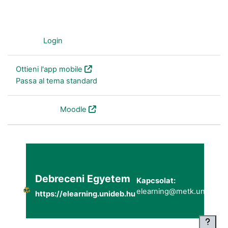
Ospite (
Login
)
Ottieni l'app mobile
Passa al tema standard
Powered by
Moodle
Debreceni Egyetem
Kapcsolat:
elearning@metk.unideb.h
https://elearning.unideb.hu