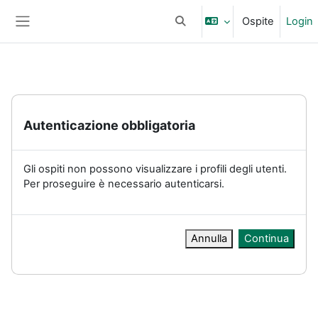
Vai al contenuto principale
Ospite
Login
Attiva/disattiva input di ricerc
Pannello laterale
Autenticazione obbligatoria
Gli ospiti non possono visualizzare i profili degli utenti.
Per proseguire è necessario autenticarsi.
Annulla
Continua