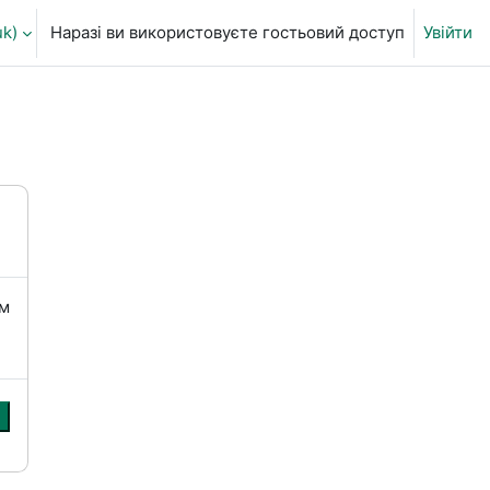
k)‎
Наразі ви використовуєте гостьовий доступ
Увійти
ня пошуку
їм
и