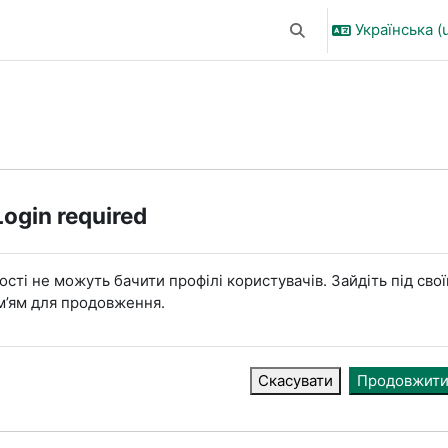
Українська ‎(u
Переключити введен
Login required
ості не можуть бачити профілі користувачів. Зайдіть під сво
м’ям для продовження.
Скасувати
Продовжит