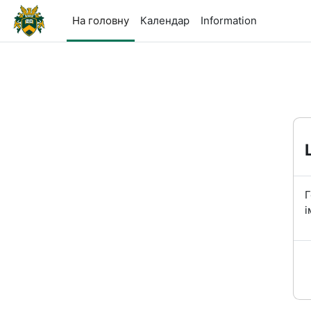
Перейти до головного вмісту
На головну
Календар
Information
Г
і