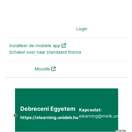
Je gebruikt nu de gast-account (
Login
)
Installeer de mobiele app
Schakel over naar standaard thema
Powered by
Moodle
Debreceni Egyetem
Kapcsolat:
elearning@metk.unideb.h
https://elearning.unideb.hu