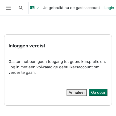
Ga naar hoofdinhoud
Je gebruikt nu de gast-account
Login
Schakel zoek invoer
Zijpaneel
Inloggen vereist
Gasten hebben geen toegang tot gebruikersprofielen.
Log in met een volwaardige gebruikersaccount om
verder te gaan.
Annuleer
Ga door