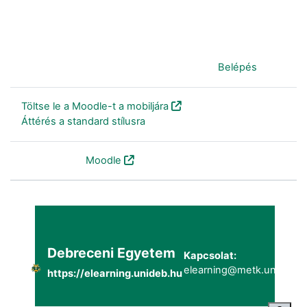
Jelenleg vendégként van bejelentkezve (
Belépés
)
Töltse le a Moodle-t a mobiljára
Áttérés a standard stílusra
Szolgáltatja a
Moodle
Debreceni Egyetem
Kapcsolat:
elearning@metk.unideb.h
https://elearning.unideb.hu