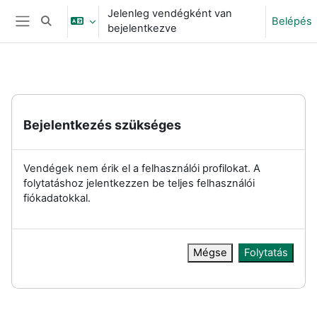
Tovább a fő tartalomhoz
Jelenleg vendégként van
Belépés
Keresési bemeneti adatok váltása
bejelentkezve
Oldalpanel
Bejelentkezés szükséges
Vendégek nem érik el a felhasználói profilokat. A
folytatáshoz jelentkezzen be teljes felhasználói
fiókadatokkal.
Mégse
Folytatás