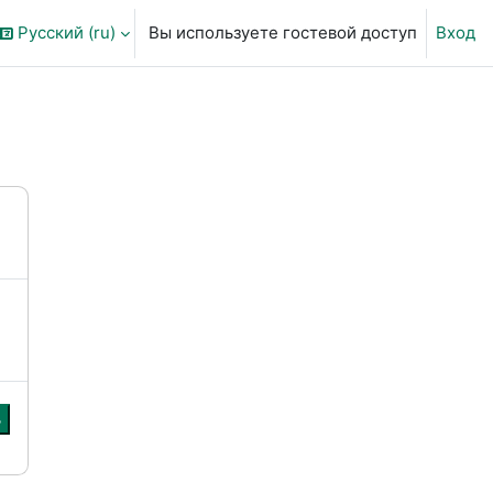
Русский ‎(ru)‎
Вы используете гостевой доступ
Вход
ть данные поисковой строки
ь