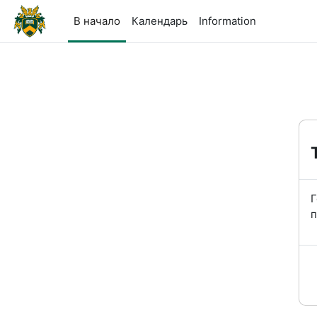
Перейти к основному содержанию
В начало
Календарь
Information
Г
п