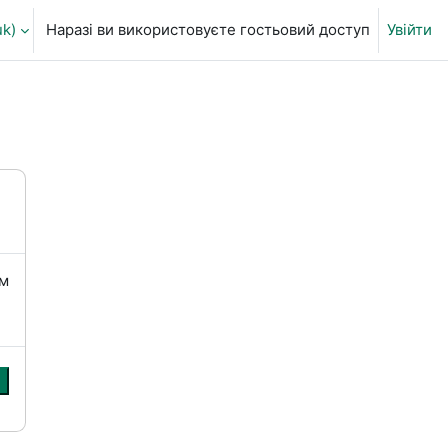
k)‎
Наразі ви використовуєте гостьовий доступ
Увійти
ня пошуку
їм
и