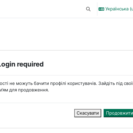
Українська ‎(u
Переключити введен
Login required
ості не можуть бачити профілі користувачів. Зайдіть під сво
м’ям для продовження.
Скасувати
Продовжит