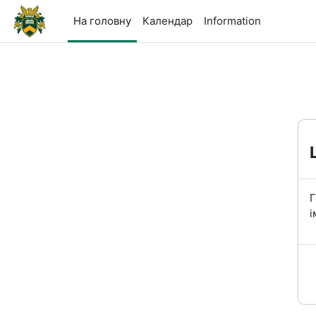
Перейти до головного вмісту
На головну
Календар
Information
Г
і