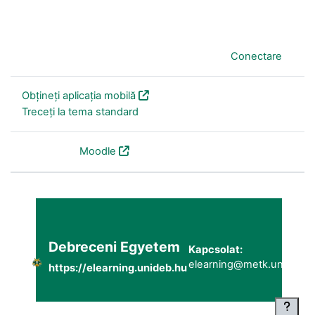
În prezent folosiți accesul pentru vizitatori (
Conectare
)
Obțineți aplicația mobilă
Treceți la tema standard
Furnizat de
Moodle
Debreceni Egyetem
Kapcsolat:
elearning@metk.unideb.h
https://elearning.unideb.hu