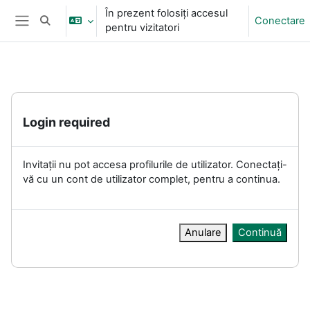
Sari la conţinutul principal
În prezent folosiți accesul
Conectare
Afișați căutarea
pentru vizitatori
Panou lateral
Login required
Invitații nu pot accesa profilurile de utilizator. Conectați-
vă cu un cont de utilizator complet, pentru a continua.
Anulare
Continuă