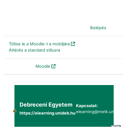
Jelenleg vendégként van bejelentkezve (
Belépés
)
Töltse le a Moodle-t a mobiljára
Áttérés a standard stílusra
Szolgáltatja a
Moodle
Debreceni Egyetem
Kapcsolat:
elearning@metk.unideb.h
https://elearning.unideb.hu