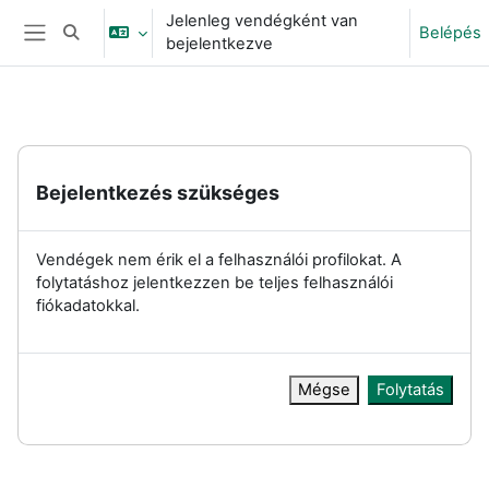
Tovább a fő tartalomhoz
Jelenleg vendégként van
Belépés
Keresési bemeneti adatok váltása
bejelentkezve
Oldalpanel
Bejelentkezés szükséges
Vendégek nem érik el a felhasználói profilokat. A
folytatáshoz jelentkezzen be teljes felhasználói
fiókadatokkal.
Mégse
Folytatás