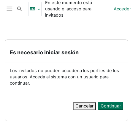
En este momento está
Salta al contenido principal
usando el acceso para
Acceder
Selector de búsqueda de entrada
Panel lateral
invitados
Es necesario iniciar sesión
Los invitados no pueden acceder a los perfiles de los
usuarios. Acceda al sistema con un usuario para
continuar.
Cancelar
Continuar