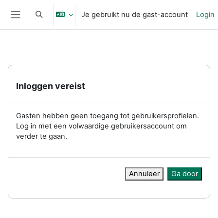
Ga naar hoofdinhoud
Je gebruikt nu de gast-account
Login
Schakel zoek invoer
Zijpaneel
Inloggen vereist
Gasten hebben geen toegang tot gebruikersprofielen.
Log in met een volwaardige gebruikersaccount om
verder te gaan.
Annuleer
Ga door