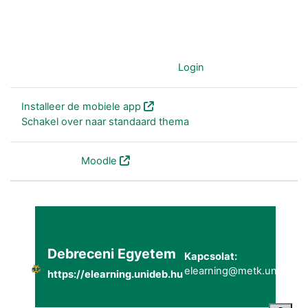
Je gebruikt nu de gast-account (
Login
)
Installeer de mobiele app
Schakel over naar standaard thema
Powered by
Moodle
Debreceni Egyetem
Kapcsolat:
elearning@metk.unideb.h
https://elearning.unideb.hu