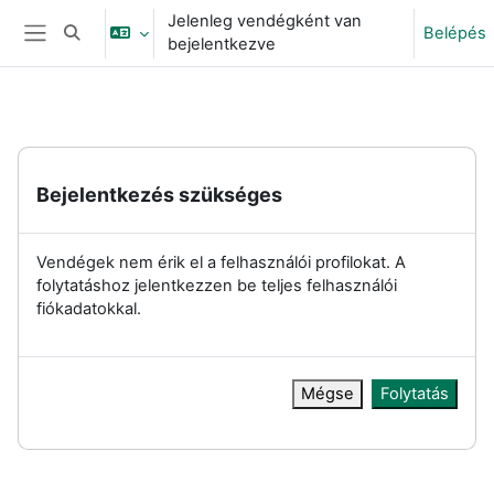
Tovább a fő tartalomhoz
Jelenleg vendégként van
Belépés
Keresési bemeneti adatok váltása
bejelentkezve
Oldalpanel
Bejelentkezés szükséges
Vendégek nem érik el a felhasználói profilokat. A
folytatáshoz jelentkezzen be teljes felhasználói
fiókadatokkal.
Mégse
Folytatás