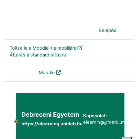
Jelenleg vendégként van bejelentkezve (
Belépés
)
Töltse le a Moodle-t a mobiljára
Áttérés a standard stílusra
Szolgáltatja a
Moodle
Debreceni Egyetem
Kapcsolat:
elearning@metk.unideb.h
https://elearning.unideb.hu