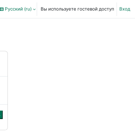
Русский ‎(ru)‎
Вы используете гостевой доступ
Вход
ть данные поисковой строки
ь