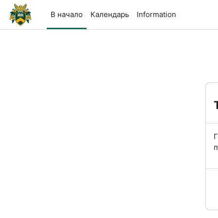
Перейти к основному содержанию
В начало
Календарь
Information
Г
п