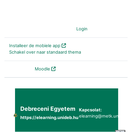
Je gebruikt nu de gast-account (
Login
)
Installeer de mobiele app
Schakel over naar standaard thema
Powered by
Moodle
Debreceni Egyetem
Kapcsolat:
elearning@metk.unideb.h
https://elearning.unideb.hu