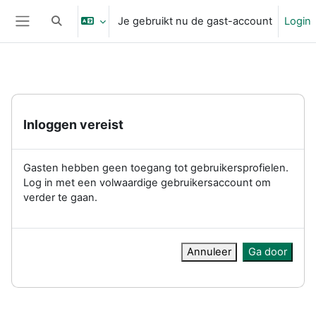
Ga naar hoofdinhoud
Je gebruikt nu de gast-account
Login
Schakel zoek invoer
Zijpaneel
Inloggen vereist
Gasten hebben geen toegang tot gebruikersprofielen.
Log in met een volwaardige gebruikersaccount om
verder te gaan.
Annuleer
Ga door