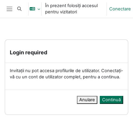
Sari la conţinutul principal
În prezent folosiți accesul
Conectare
Afișați căutarea
pentru vizitatori
Panou lateral
Login required
Invitații nu pot accesa profilurile de utilizator. Conectați-
vă cu un cont de utilizator complet, pentru a continua.
Anulare
Continuă