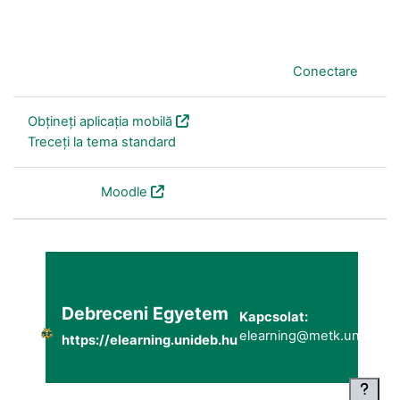
În prezent folosiți accesul pentru vizitatori (
Conectare
)
Obțineți aplicația mobilă
Treceți la tema standard
Furnizat de
Moodle
Debreceni Egyetem
Kapcsolat:
elearning@metk.unideb.h
https://elearning.unideb.hu