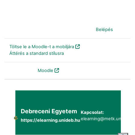
Jelenleg vendégként van bejelentkezve (
Belépés
)
Töltse le a Moodle-t a mobiljára
Áttérés a standard stílusra
Szolgáltatja a
Moodle
Debreceni Egyetem
Kapcsolat:
elearning@metk.unideb.h
https://elearning.unideb.hu