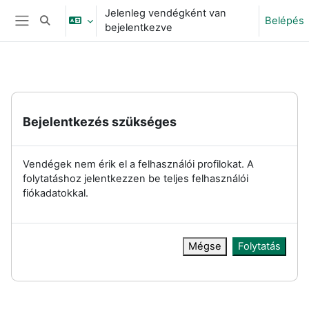
Tovább a fő tartalomhoz
Jelenleg vendégként van
Belépés
Keresési bemeneti adatok váltása
bejelentkezve
Oldalpanel
Bejelentkezés szükséges
Vendégek nem érik el a felhasználói profilokat. A
folytatáshoz jelentkezzen be teljes felhasználói
fiókadatokkal.
Mégse
Folytatás