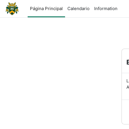
Salta al contenido principal
Página Principal
Calendario
Information
L
A