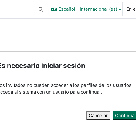
Español - Internacional ‎(es)‎
En e
Selector de búsqueda de entrada
Es necesario iniciar sesión
os invitados no pueden acceder a los perfiles de los usuarios.
cceda al sistema con un usuario para continuar.
Cancelar
Continua