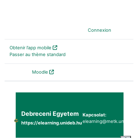
Vous êtes connecté anonymement (
Connexion
)
Obtenir l’app mobile
Passer au thème standard
Fourni par
Moodle
Debreceni Egyetem
Kapcsolat:
elearning@metk.unideb.h
https://elearning.unideb.hu