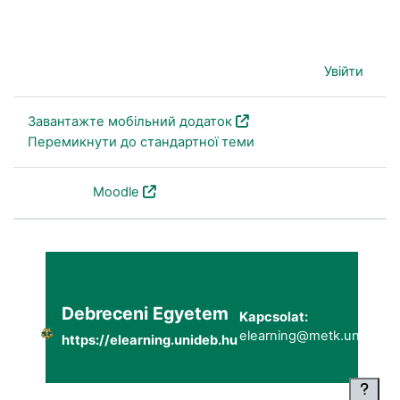
Наразі ви використовуєте гостьовий доступ (
Увійти
)
Завантажте мобільний додаток
Перемикнути до стандартної теми
На основі
Moodle
Debreceni Egyetem
Kapcsolat:
elearning@metk.unideb.h
https://elearning.unideb.hu