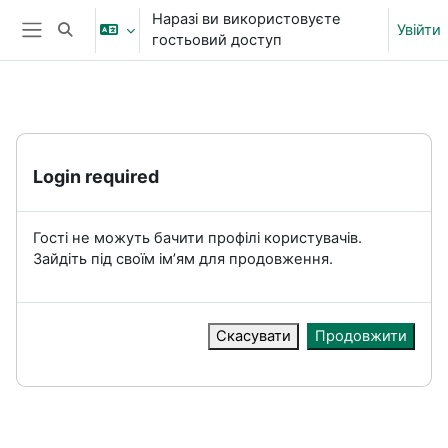
Перейти до головного вмісту
Наразі ви використовуєте
Увійти
Переключити введення пошуку
гостьовий доступ
Бокова панель
Login required
Гості не можуть бачити профілі користувачів.
Зайдіть під своїм ім’ям для продовження.
Скасувати
Продовжити