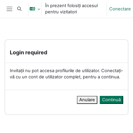
Sari la conţinutul principal
În prezent folosiți accesul
Conectare
Afișați căutarea
pentru vizitatori
Panou lateral
Login required
Invitații nu pot accesa profilurile de utilizator. Conectați-
vă cu un cont de utilizator complet, pentru a continua.
Anulare
Continuă