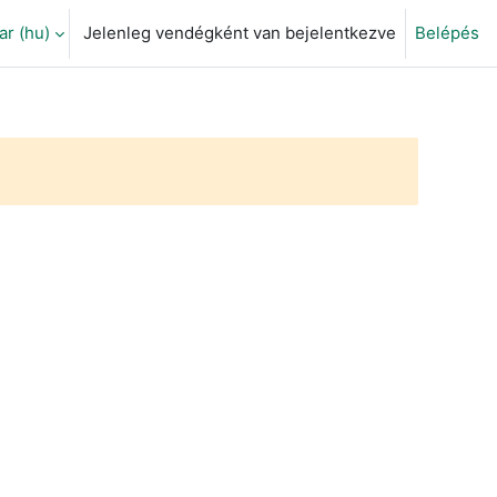
 ‎(hu)‎
Jelenleg vendégként van bejelentkezve
Belépés
eti adatok váltása