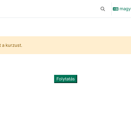
magyar
Keresési bemen
 a kurzust.
Folytatás