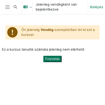
Tovább a fő tartalomhoz
Jelenleg vendégként van
Belépés
Keresési bemeneti adatok váltása
bejelentkezve
Oldalpanel
Ön jelenelg
Vendég
szerepkörben éri el ezt a
kurzust.
Ez a kurzus tanulók számára jelenleg nem elérhető
Folytatás