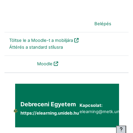
Jelenleg vendégként van bejelentkezve (
Belépés
)
Töltse le a Moodle-t a mobiljára
Áttérés a standard stílusra
Szolgáltatja a
Moodle
Debreceni Egyetem
Kapcsolat:
elearning@metk.unideb.h
https://elearning.unideb.hu