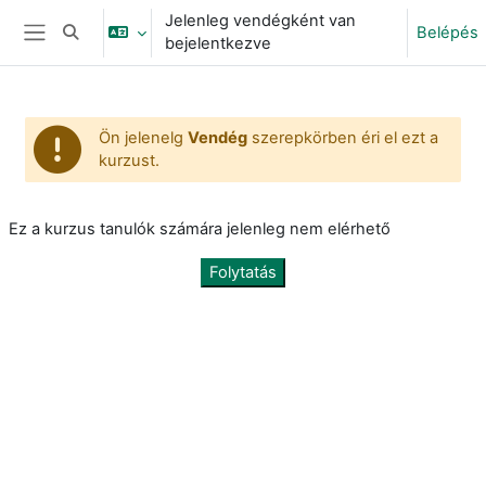
Tovább a fő tartalomhoz
Jelenleg vendégként van
Belépés
Keresési bemeneti adatok váltása
bejelentkezve
Oldalpanel
Ön jelenelg
Vendég
szerepkörben éri el ezt a
kurzust.
Ez a kurzus tanulók számára jelenleg nem elérhető
Folytatás