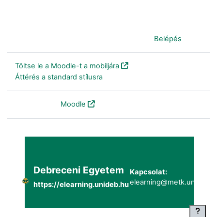
Jelenleg vendégként van bejelentkezve (
Belépés
)
Töltse le a Moodle-t a mobiljára
Áttérés a standard stílusra
Szolgáltatja a
Moodle
Debreceni Egyetem
Kapcsolat:
elearning@metk.unideb.h
https://elearning.unideb.hu