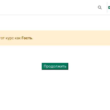
Измени
от курс как
Гость
.
Продолжить