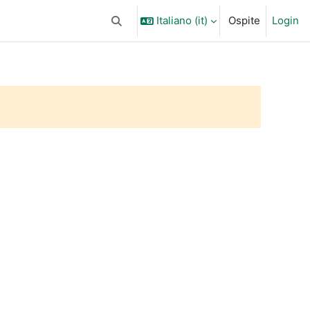
Italiano ‎(it)‎
Ospite
Login
Attiva/disattiva input di ricerca