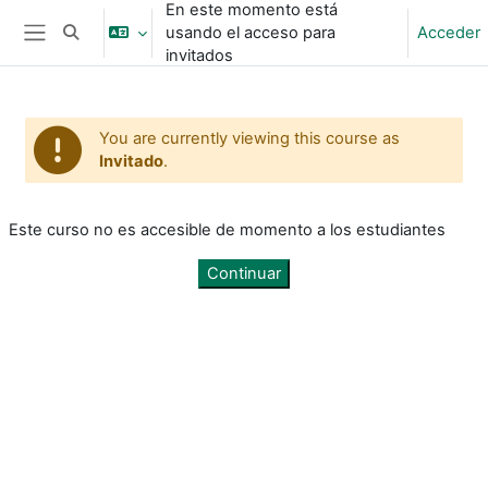
En este momento está
Salta al contenido principal
usando el acceso para
Acceder
Selector de búsqueda de entrada
Panel lateral
invitados
You are currently viewing this course as
Invitado
.
Este curso no es accesible de momento a los estudiantes
Continuar