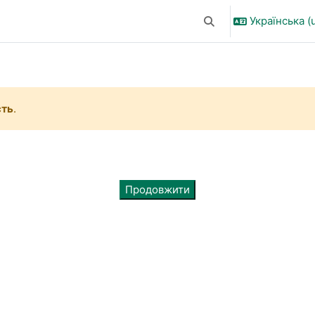
Українська ‎(u
Переключити введен
сть
.
Продовжити