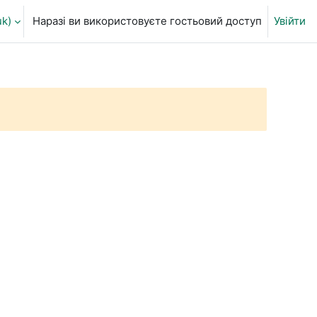
k)‎
Наразі ви використовуєте гостьовий доступ
Увійти
ня пошуку