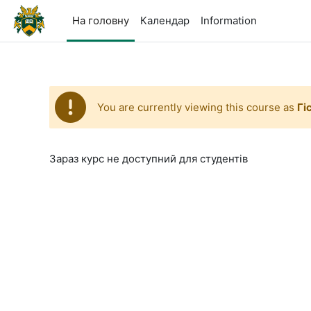
Перейти до головного вмісту
На головну
Календар
Information
You are currently viewing this course as
Гі
Зараз курс не доступний для студентів