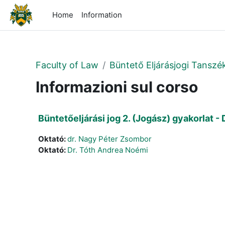
Vai al contenuto principale
Home
Information
Faculty of Law
Büntető Eljárásjogi Tanszé
Informazioni sul corso
Büntetőeljárási jog 2. (Jogász) gyakorlat 
Oktató:
dr. Nagy Péter Zsombor
Oktató:
Dr. Tóth Andrea Noémi