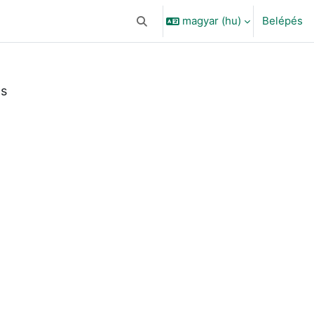
magyar ‎(hu)‎
Belépés
Keresési bemeneti adatok váltása
ás