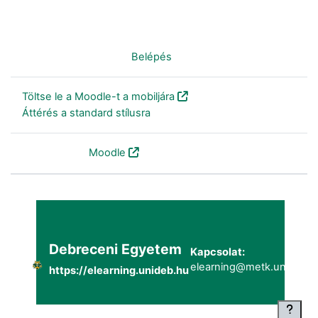
Nincs bejelentkezve. (
Belépés
)
Töltse le a Moodle-t a mobiljára
Áttérés a standard stílusra
Szolgáltatja a
Moodle
Debreceni Egyetem
Kapcsolat:
elearning@metk.unideb.h
https://elearning.unideb.hu