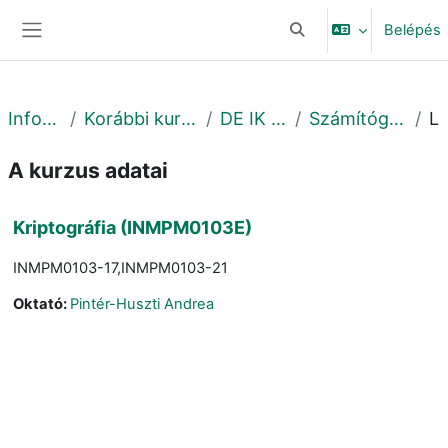
Tovább a fő tartalomhoz
Belépés
Keresési bemeneti adat
Oldalpanel
Informatikai Kar
Korábbi kurzusok - Previous courses
DE IK - 2021. ősz - Fall
Számítógéptudományi Tanszék
Leí
A kurzus adatai
Kriptográfia (INMPM0103E)
INMPM0103-17,INMPM0103-21
Oktató:
Pintér-Huszti Andrea