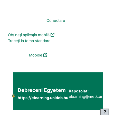
Nu sunteți conectat. (
Conectare
)
Obțineți aplicația mobilă
Treceți la tema standard
Furnizat de
Moodle
Debreceni Egyetem
Kapcsolat:
elearning@metk.unideb.h
https://elearning.unideb.hu