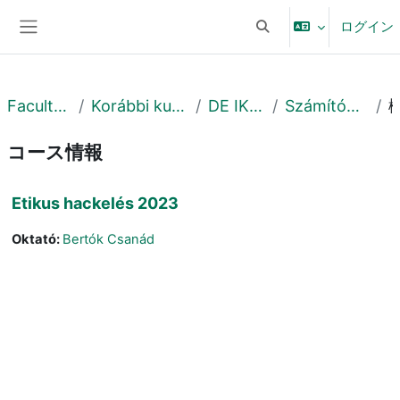
メインコンテンツへスキップする
ログイン
検索入力に切り替える
サイドパネル
Faculty of Informatics
Korábbi kurzusok - Previous courses
DE IK - 2021. ősz - Fall
Számítógéptudományi Tanszék
コース情報
Etikus hackelés 2023
Oktató:
Bertók Csanád